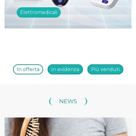
Elettromedicali
In offerta
In evidenza
Più venduti
NEWS