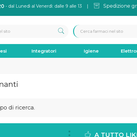
Spedizione gr
20
- dal Lunedì al Venerdì: dalle 9 alle 13 |
esi
Integratori
Igiene
Elettr
enanti
o di ricerca.
A TUTTO LIK