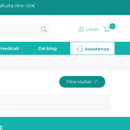
atuita
oltre i 50€
0
LOGIN
omedicali
Dal blog
Assistenza
Filtra risultati
E