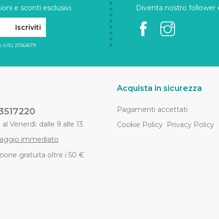
oni e sconti esclusivi.
Diventa nostro follower e 
Iscriviti
 (UE) 2016/679
Acquista in sicurezza
Pagamenti accettati
3517220
al Venerdì: dalle 9 alle 13
Cookie Policy
Privacy Policy
aggio immediato
ione gratuita oltre i 50 €