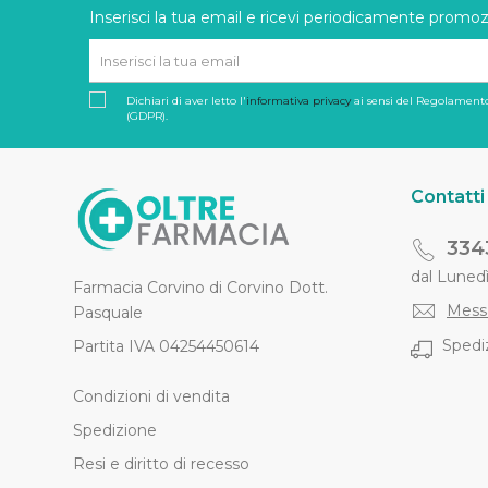
Inserisci la tua email e ricevi periodicamente promozi
Dichiari di aver letto l'
informativa privacy
ai sensi del Regolamento
(GDPR).
Contatti
334
dal Lunedì 
Farmacia Corvino di Corvino Dott.
Mess
Pasquale
Spediz
Partita IVA 04254450614
Condizioni di vendita
Spedizione
Resi e diritto di recesso