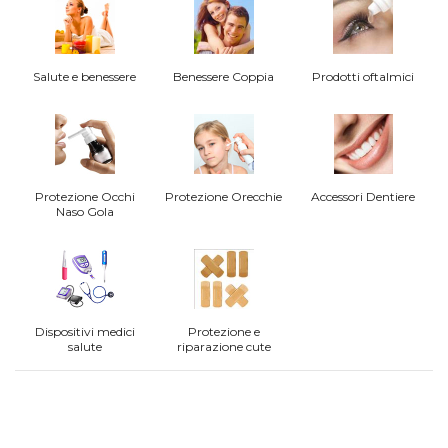
Salute e benessere
Benessere Coppia
Prodotti oftalmici
Protezione Occhi
Protezione Orecchie
Accessori Dentiere
Naso Gola
Dispositivi medici
Protezione e
salute
riparazione cute