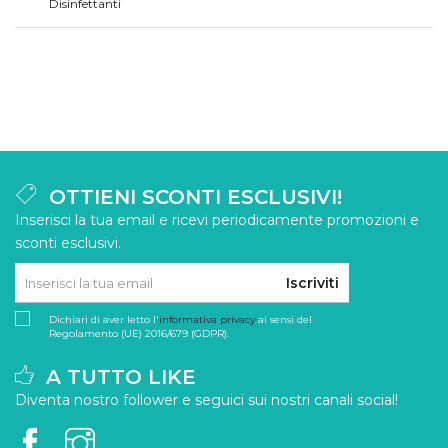
Disinfettanti
OTTIENI SCONTI ESCLUSIVI!
Inserisci la tua email e ricevi periodicamente promozioni e
sconti esclusivi.
Iscriviti
Dichiari di aver letto l'
informativa privacy
ai sensi del
Regolamento (UE) 2016/679 (GDPR).
A TUTTO LIKE
Diventa nostro follower e seguici sui nostri canali social!