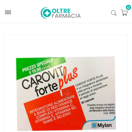
0
Home
Catalogo
/
Cosmesi
/
Solari
/
Solari integratori
Mylan Linea Protezione Sole Carovit Forte Plus
Integratore Alimentare 30 Capsule