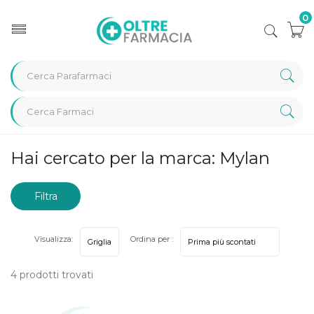
0
Home
Marche parafarmaci
Mylan
Hai cercato per la marca: Mylan
Filtra
risultati
Visualizza:
Ordina per :
4 prodotti trovati