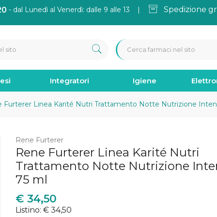
Spedizione gr
20
- dal Lunedì al Venerdì: dalle 9 alle 13 |
esi
Integratori
Igiene
Elettr
Furterer Linea Karité Nutri Trattamento Notte Nutrizione Inten
Rene Furterer
Rene Furterer Linea Karité Nutri
Trattamento Notte Nutrizione Int
75 ml
€
34,50
Listino: € 34,50