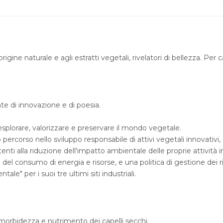
gine naturale e agli estratti vegetali, rivelatori di bellezza. Per cape
e di innovazione e di poesia.
plorare, valorizzare e preservare il mondo vegetale.
rcorso nello sviluppo responsabile di attivi vegetali innovativi, s
ti alla riduzione dell'impatto ambientale delle proprie attività in
del consumo di energia e risorse, e una politica di gestione dei rif
e" per i suoi tre ultimi siti industriali.
a morbidezza e nutrimento dei capelli secchi.