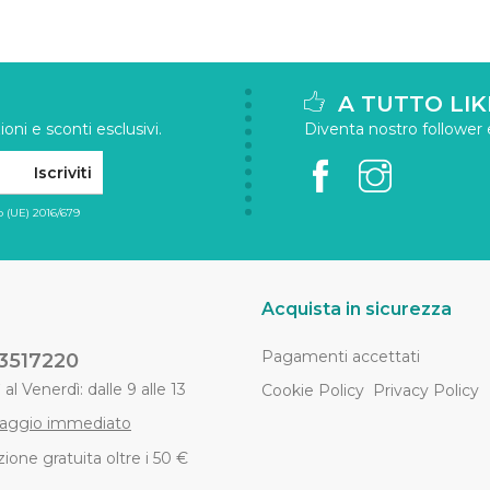
A TUTTO LIK
oni e sconti esclusivi.
Diventa nostro follower e 
Iscriviti
 (UE) 2016/679
Acquista in sicurezza
Pagamenti accettati
3517220
al Venerdì: dalle 9 alle 13
Cookie Policy
Privacy Policy
aggio immediato
ione gratuita oltre i 50 €