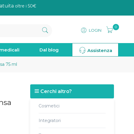
atuita
oltre i 50€
0
LOGIN
omedicali
Dal blog
Assistenza
sa 75 ml
Cerchi altro?
ensa
Cosmetici
Integratori