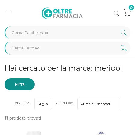
0
Home
Marche parafarmaci
meridol
Hai cercato per la marca: meridol
Filtra
risultati
Visualizza:
Ordina per :
11 prodotti trovati