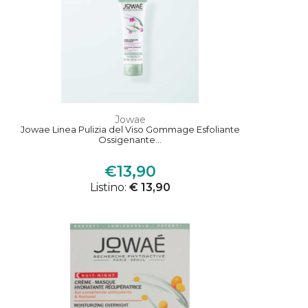
Jowae
Jowae Linea Pulizia del Viso Gommage Esfoliante
Ossigenante...
€13,90
Listino:
€ 13,90