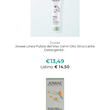
Jowae
Jowae Linea Pulizia del Viso Gel in Olio Struccante
Detergente...
€13,49
Listino:
€ 14,50