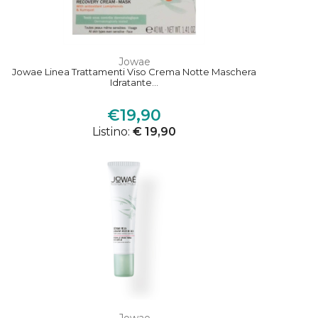
Jowae
Jowae Linea Trattamenti Viso Crema Notte Maschera
Idratante...
€19,90
Listino:
€ 19,90