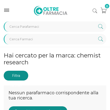
0
Home
Marche parafarmaci
chemist research
Hai cercato per la marca: chemist
research
Filtra
risultati
Nessun parafarmaco corrispondente alla
tua ricerca.