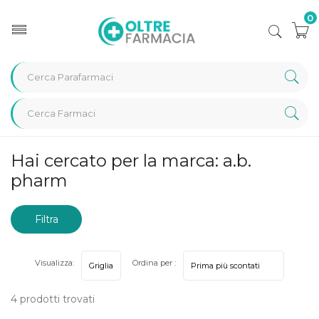
0
Home
Marche parafarmaci
a.b. pharm
Hai cercato per la marca: a.b.
pharm
Filtra
risultati
Visualizza:
Ordina per :
4 prodotti trovati