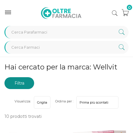
0
Home
Marche parafarmaci
Wellvit
Hai cercato per la marca: Wellvit
Filtra
risultati
Visualizza:
Ordina per :
10 prodotti trovati