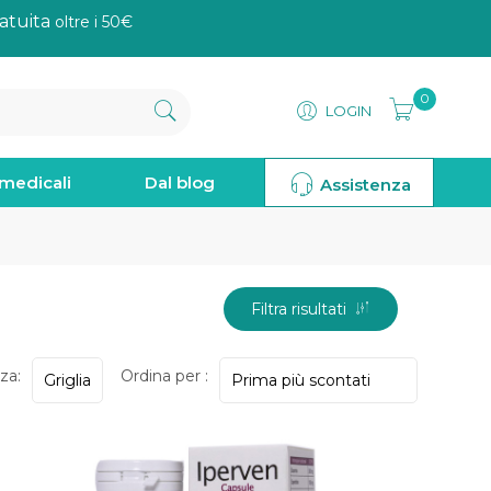
atuita
oltre i 50€
0
LOGIN
omedicali
Dal blog
Assistenza
Filtra risultati
za:
Ordina per :