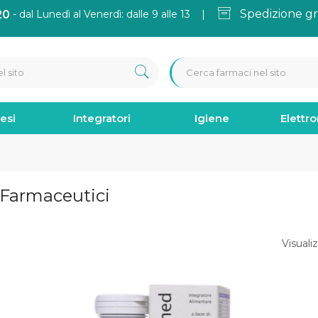
Spedizione gr
20
- dal Lunedì al Venerdì: dalle 9 alle 13 |
esi
Integratori
Igiene
Elettr
e Farmaceutici
Visualiz