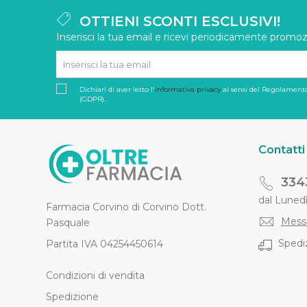
OTTIENI SCONTI ESCLUSIVI!
Inserisci la tua email e ricevi periodicamente promozi
Dichiari di aver letto l'
informativa privacy
ai sensi del Regolamento
(GDPR).
Contatti
334
dal Lunedì 
Farmacia Corvino di Corvino Dott.
Mess
Pasquale
Spediz
Partita IVA 04254450614
Condizioni di vendita
Spedizione