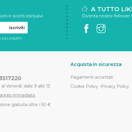
A TUTTO LIK
oni e sconti esclusivi.
Diventa nostro follower e 
Iscriviti
 (UE) 2016/679
Acquista in sicurezza
Pagamenti accettati
3517220
al Venerdì: dalle 9 alle 13
Cookie Policy
Privacy Policy
aggio immediato
ione gratuita oltre i 50 €