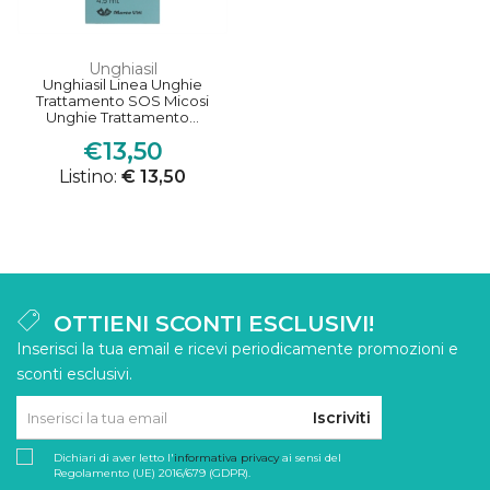
Unghiasil
Unghiasil Linea Unghie
Trattamento SOS Micosi
Unghie Trattamento...
€13,50
Listino:
€ 13,50
OTTIENI SCONTI ESCLUSIVI!
Inserisci la tua email e ricevi periodicamente promozioni e
sconti esclusivi.
Iscriviti
Dichiari di aver letto l'
informativa privacy
ai sensi del
Regolamento (UE) 2016/679 (GDPR).