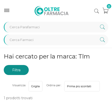
0
Home
Marche parafarmaci
Tlm
Hai cercato per la marca: Tlm
Filtra
risultati
Visualizza:
Ordina per :
1 prodotti trovati