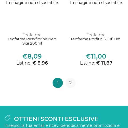
Immagine non disponibile
Immagine non disponibile
Teofarma
Teofarma
Teofarma Passiflorine Neo
Teofarma Porfirin 12 10f 10ml
Scir 200ml
€8,09
€11,00
Listino:
€ 8,96
Listino:
€ 11,87
1
2
OTTIENI SCONTI ESCLUSIVI!
Inserisci la tua email e ricevi periodicamente promozioni e