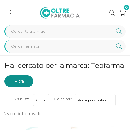
0
Home
Marche parafarmaci
Teofarma
Hai cercato per la marca: Teofarma
Filtra
risultati
Visualizza:
Ordina per :
25 prodotti trovati