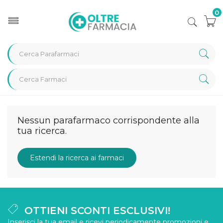
0
Home
Categorie
Golosit�
Tavolette cioccolato
Nessun parafarmaco corrispondente alla
tua ricerca.
Estendi la ricerca ai farmaci
OTTIENI SCONTI ESCLUSIVI!
Inserisci la tua email e ricevi periodicamente promozioni e