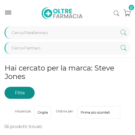
0
Home
Marche parafarmaci
Steve Jones
Hai cercato per la marca: Steve
Jones
Filtra
risultati
Visualizza:
Ordina per :
56 prodotti trovati