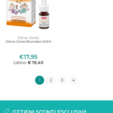
Steve Jones
Steve Jones Buonalux 6,5ml
€17,95
Listino:
€ 19,40
1
2
3
4
OTTIENI SCONTI ESCLUSIVI!