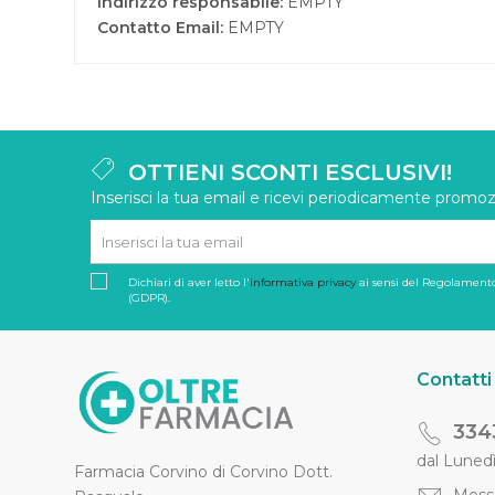
Indirizzo responsabile:
EMPTY
Contatto Email:
EMPTY
OTTIENI SCONTI ESCLUSIVI!
Inserisci la tua email e ricevi periodicamente promozi
Dichiari di aver letto l'
informativa privacy
ai sensi del Regolamento
(GDPR).
Contatti
334
dal Lunedì 
Farmacia Corvino di Corvino Dott.