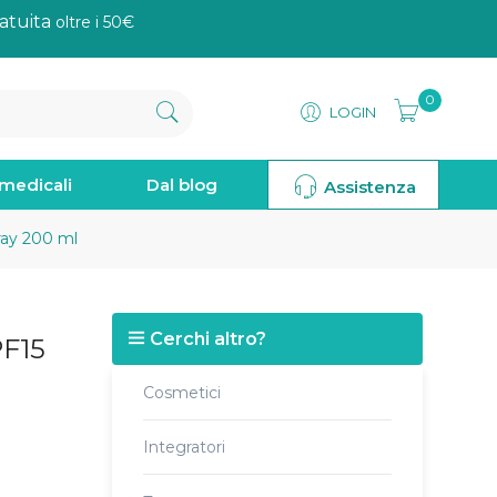
atuita
oltre i 50€
0
LOGIN
omedicali
Dal blog
Assistenza
ray 200 ml
Cerchi altro?
PF15
Cosmetici
Integratori