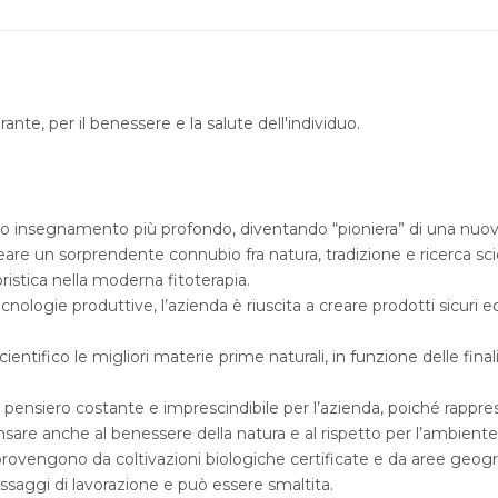
rante, per il benessere e la salute dell'individuo.
o insegnamento più profondo, diventando “pioniera” di una nuova c
are un sorprendente connubio fra natura, tradizione e ricerca sci
ristica nella moderna fitoterapia.
ecnologie produttive, l’azienda è riuscita a creare prodotti sicur
ntifico le migliori materie prime naturali, in funzione delle final
pensiero costante e imprescindibile per l’azienda, poiché rapprese
nsare anche al benessere della natura e al rispetto per l’ambiente
rovengono da coltivazioni biologiche certificate e da aree geog
assaggi di lavorazione e può essere smaltita.