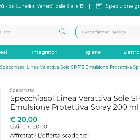
Spedizione gr
20
- dal Lunedì al Venerdì: dalle 9 alle 13 |
esi
Integratori
Igiene
Elettr
Specchiasol Linea Verattiva Sole SPF15 Emulsione Protettiva Sp
Specchiasol
Specchiasol Linea Verattiva Sole S
Emulsione Protettiva Spray 200 ml
€
20,00
Listino: € 20,00
Affrettati! L'offerta scade tra: