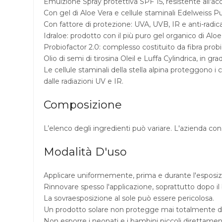
Emulzione Spray protettiva SPF 15, resistente all'ac
Con gel di Aloe Vera e cellule staminali Edelweiss P
Con fattore di protezione: UVA, UVB, IR e anti-radical
Idraloe: prodotto con il più puro gel organico di Aloe V
Probiofactor 2.0: complesso costituito da fibra pro
Olio di semi di tirosina Oleil e Luffa Cylindrica, in g
Le cellule staminali della stella alpina proteggono i c
dalle radiazioni UV e IR.
Composizione
L’elenco degli ingredienti può variare. L'azienda co
Modalità D'uso
Applicare uniformemente, prima e durante l'esposiz
Rinnovare spesso l'applicazione, soprattutto dopo il
La sovraesposizione al sole può essere pericolosa.
Un prodotto solare non protegge mai totalmente dai 
Non esporre i neonati e i bambini piccoli direttament