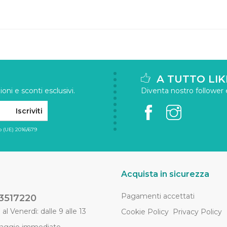
A TUTTO LIK
oni e sconti esclusivi.
Diventa nostro follower e 
Iscriviti
 (UE) 2016/679
Acquista in sicurezza
Pagamenti accettati
3517220
al Venerdì: dalle 9 alle 13
Cookie Policy
Privacy Policy