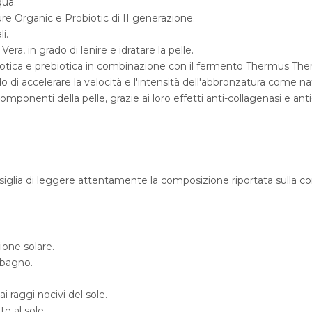
qua.
ure Organic e Probiotic di II generazione.
i.
era, in grado di lenire e idratare la pelle.
biotica e prebiotica in combinazione con il fermento Thermus The
rado di accelerare la velocità e l'intensità dell'abbronzatura come 
omponenti della pelle, grazie ai loro effetti anti-collagenasi e anti-
nsiglia di leggere attentamente la composizione riportata sulla c
ione solare.
 bagno.
raggi nocivi del sole.
e al sole.