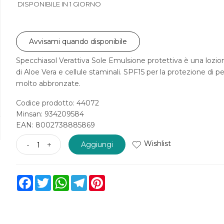
DISPONIBILE IN 1 GIORNO
Avvisami quando disponibile
Specchiasol Verattiva Sole Emulsione protettiva è una lozio
di Aloe Vera e cellule staminali. SPF15 per la protezione di pe
molto abbronzate.
Codice prodotto: 44072
Minsan:
934209584
EAN: 8002738885869
Wishlist
-
+
Aggiungi
Facebook
Twitter
WhatsApp
Telegram
Pinterest