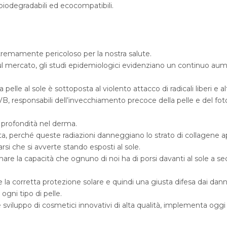
biodegradabili ed ecocompatibili.
tremamente pericoloso per la nostra salute.
ul mercato, gli studi epidemiologici evidenziano un continuo aume
elle al sole è sottoposta al violento attacco di radicali liberi e a
UVB, responsabili dell’invecchiamento precoce della pelle e del f
 profondità nel derma.
, perché queste radiazioni danneggiano lo strato di collagene ap
arsi che si avverte stando esposti al sole.
are la capacità che ognuno di noi ha di porsi davanti al sole a sec
e la corretta protezione solare e quindi una giusta difesa dai danni
 ogni tipo di pelle.
 sviluppo di cosmetici innovativi di alta qualità, implementa oggi l