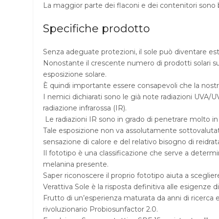
La maggior parte dei flaconi e dei contenitori sono 
Specifiche prodotto
Senza adeguate protezioni, il sole può diventare es
Nonostante il crescente numero di prodotti solari s
esposizione solare.
È quindi importante essere consapevoli che la nostra p
I nemici dichiarati sono le già note radiazioni UVA/
radiazione infrarossa (IR).
Le radiazioni IR sono in grado di penetrare molto in
Tale esposizione non va assolutamente sottovalutata
sensazione di calore e del relativo bisogno di reidrat
Il fototipo è una classificazione che serve a determin
melanina presente.
Saper riconoscere il proprio fototipo aiuta a sceglier
Verattiva Sole è la risposta definitiva alle esigenze di
Frutto di un’esperienza maturata da anni di ricerca e
rivoluzionario Probiosunfactor 2.0.