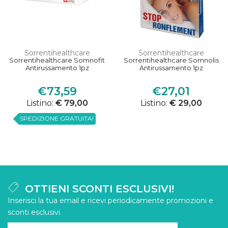
Sorrentihealthcare
Sorrentihealthcare
Sorrentihealthcare Somnofit
Sorrentihealthcare Somnolis
Antirussamento 1pz
Antirussamento 1pz
€73,59
€27,01
Listino:
€ 79,00
Listino:
€ 29,00
SPEDIZIONE GRATUITA!
OTTIENI SCONTI ESCLUSIVI!
Inserisci la tua email e ricevi periodicamente promozioni e
sconti esclusivi.