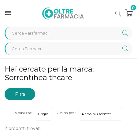
0
Home
Marche parafarmaci
Sorrentihealthcare
Hai cercato per la marca:
Sorrentihealthcare
Filtra
risultati
Visualizza:
Ordina per :
7 prodotti trovati