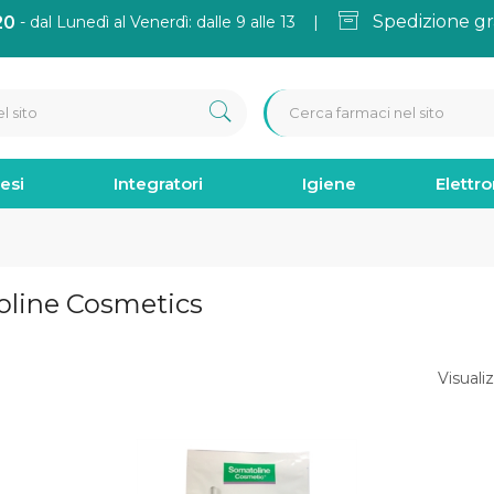
Spedizione gr
20
- dal Lunedì al Venerdì: dalle 9 alle 13 |
esi
Integratori
Igiene
Elettr
oline Cosmetics
Visualiz