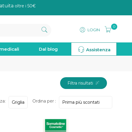
atuita
oltre i 50€
0
LOGIN
omedicali
Dal blog
Assistenza
Filtra risultati
za:
Ordina per :