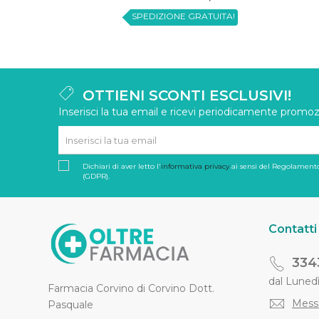
SPEDIZIONE GRATUITA!
OTTIENI SCONTI ESCLUSIVI!
Inserisci la tua email e ricevi periodicamente promozi
Dichiari di aver letto l'
informativa privacy
ai sensi del Regolamento
(GDPR).
Contatti
334
dal Lunedì 
Farmacia Corvino di Corvino Dott.
Mess
Pasquale