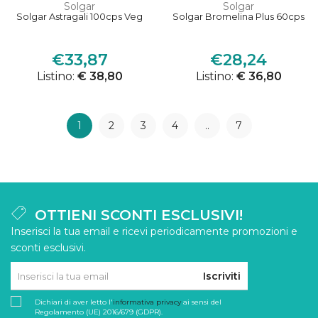
Solgar
Solgar
Solgar Astragali 100cps Veg
Solgar Bromelina Plus 60cps
€33,87
€28,24
Listino:
€ 38,80
Listino:
€ 36,80
1
2
3
4
..
7
OTTIENI SCONTI ESCLUSIVI!
Inserisci la tua email e ricevi periodicamente promozioni e
sconti esclusivi.
Iscriviti
Dichiari di aver letto l'
informativa privacy
ai sensi del
Regolamento (UE) 2016/679 (GDPR).