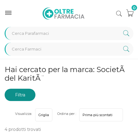
0
Home
Marche parafarmaci
SocietÃ del KaritÃ¨
Hai cercato per la marca: SocietÃ
del KaritÃ¨
Filtra
risultati
Visualizza:
Ordina per :
4 prodotti trovati