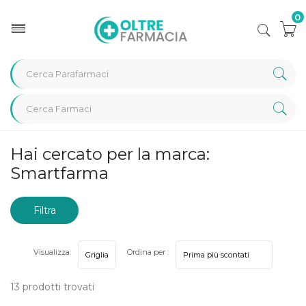
0
Home
Marche parafarmaci
Smartfarma
Hai cercato per la marca:
Smartfarma
Filtra
risultati
Visualizza:
Ordina per :
13 prodotti trovati