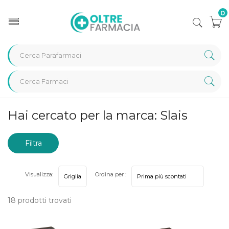
0
Home
Marche parafarmaci
Slais
Hai cercato per la marca: Slais
Filtra
risultati
Visualizza:
Ordina per :
18 prodotti trovati