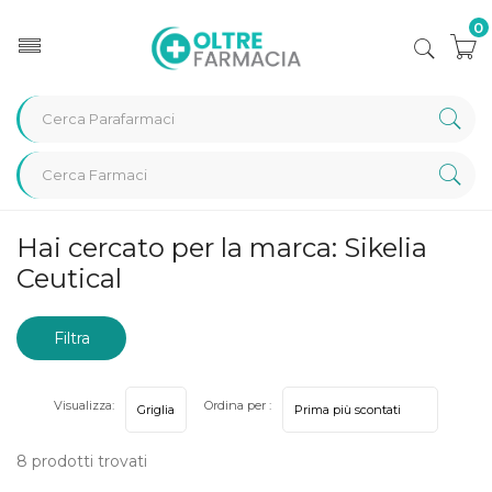
0
Home
Marche parafarmaci
Sikelia Ceutical
Hai cercato per la marca: Sikelia
Ceutical
Filtra
risultati
Visualizza:
Ordina per :
8 prodotti trovati