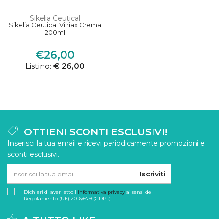
Sikelia Ceutical
Sikelia Ceutical Viniax Crema
200ml
€26,00
Listino:
€ 26,00
OTTIENI SCONTI ESCLUSIVI!
Inserisci la tua email e ricevi periodicamente promozioni e
sconti esclusivi.
Iscriviti
Dichiari di aver letto l'
informativa privacy
ai sensi del
Regolamento (UE) 2016/679 (GDPR).