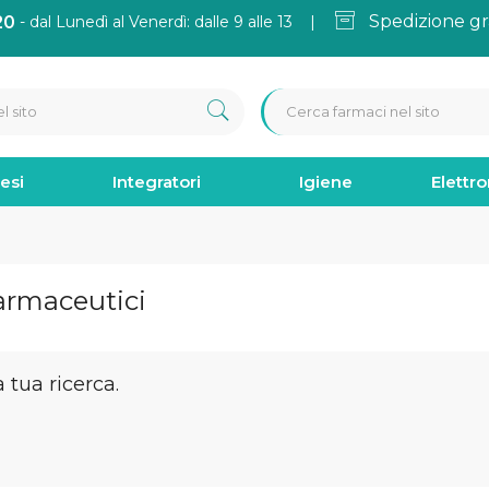
Spedizione gr
20
- dal Lunedì al Venerdì: dalle 9 alle 13 |
esi
Integratori
Igiene
Elettr
Farmaceutici
tua ricerca.