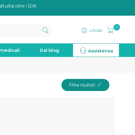
atuita
oltre i 50€
0
LOGIN
omedicali
Dal blog
Assistenza
Filtra risultati