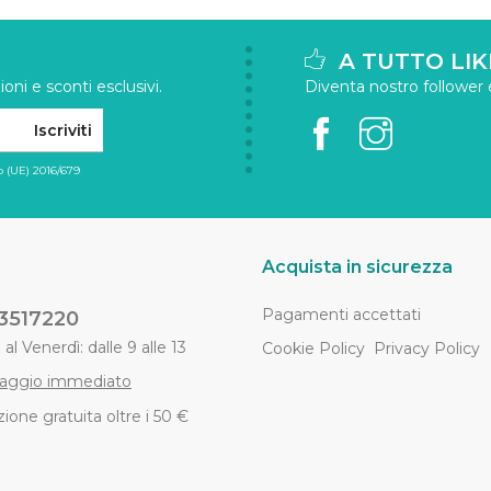
A TUTTO LIK
oni e sconti esclusivi.
Diventa nostro follower e 
Iscriviti
 (UE) 2016/679
Acquista in sicurezza
Pagamenti accettati
3517220
al Venerdì: dalle 9 alle 13
Cookie Policy
Privacy Policy
aggio immediato
ione gratuita oltre i 50 €