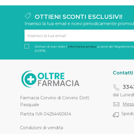
OTTIENI SCONTI ESCLUSIVI!
Inserisci la tua email e ricevi periodicamente promozi
Dichiari di aver letto l'
informativa privacy
ai sensi del Regolamento
(GDPR).
Contatti
334
dal Lunedì 
Farmacia Corvino di Corvino Dott.
Mess
Pasquale
Spediz
Partita IVA 04254450614
Condizioni di vendita