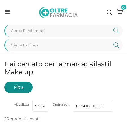
0
Home
Marche parafarmaci
Rilastil Make up
Hai cercato per la marca: Rilastil
Make up
Filtra
risultati
Visualizza:
Ordina per :
25 prodotti trovati