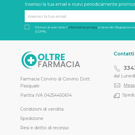
Inserisci la tua email e ricevi periodicamente promozi
Dichiari di aver letto l'
informativa privacy
ai sensi del Regolamento
(GDPR).
Contatti
334
dal Lunedì 
Farmacia Corvino di Corvino Dott.
Mess
Pasquale
Spediz
Partita IVA 04254450614
Condizioni di vendita
Spedizione
Resi e diritto di recesso