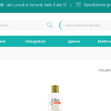
Spedizione gr
20
- dal Lunedì al Venerdì: dalle 9 alle 13 |
esi
Integratori
Igiene
Elettr
Visualiz