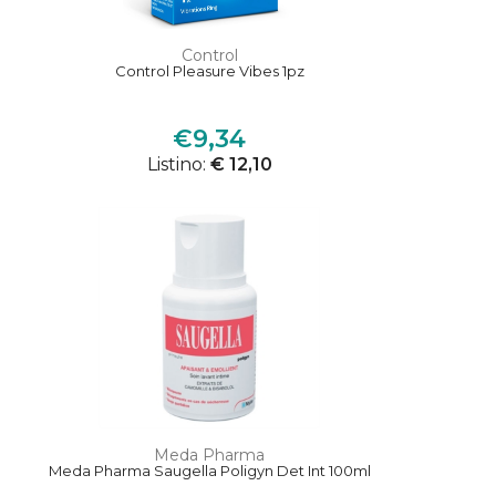
Control
Control Pleasure Vibes 1pz
€9,34
Listino:
€ 12,10
Meda Pharma
Meda Pharma Saugella Poligyn Det Int 100ml