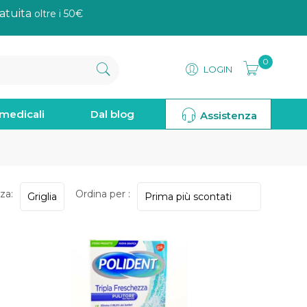
atuita
oltre i 50€
0
LOGIN
omedicali
Dal blog
Assistenza
za:
Ordina per :