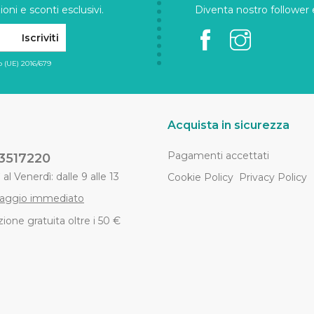
oni e sconti esclusivi.
Diventa nostro follower e 
Iscriviti
 (UE) 2016/679
Acquista in sicurezza
Pagamenti accettati
3517220
al Venerdì: dalle 9 alle 13
Cookie Policy
Privacy Policy
aggio immediato
ione gratuita oltre i 50 €