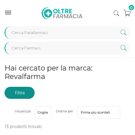
0
Home
Marche parafarmaci
Revalfarma
Hai cercato per la marca:
Revalfarma
Filtra
risultati
Visualizza:
Ordina per :
13 prodotti trovati