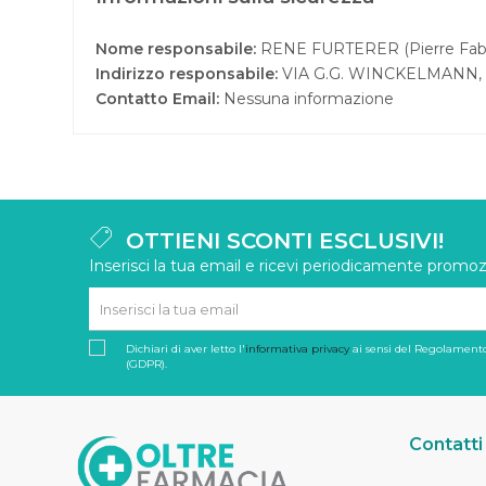
Nome responsabile:
RENE FURTERER (Pierre Fab
Indirizzo responsabile:
VIA G.G. WINCKELMANN, 
Contatto Email:
Nessuna informazione
OTTIENI SCONTI ESCLUSIVI!
Inserisci la tua email e ricevi periodicamente promozi
Dichiari di aver letto l'
informativa privacy
ai sensi del Regolamento
(GDPR).
Contatti