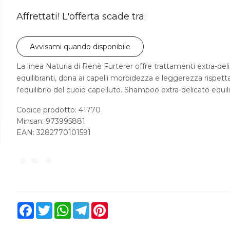
Affrettati! L'offerta scade tra:
Avvisami quando disponibile
La linea Naturia di Renè Furterer offre trattamenti extra-deli
equilibranti, dona ai capelli morbidezza e leggerezza rispet
l'equilibrio del cuoio capelluto. Shampoo extra-delicato equil
Codice prodotto: 41770
Minsan:
973995881
EAN: 3282770101591
Facebook
Twitter
WhatsApp
Telegram
Pinterest