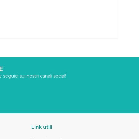
E
seguici sui nostri canali social!
Link utili