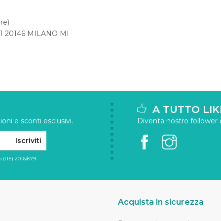
re)
1 20146 MILANO MI
A TUTTO LIK
oni e sconti esclusivi.
Diventa nostro follower e 
Iscriviti
 (UE) 2016/679
Acquista in sicurezza