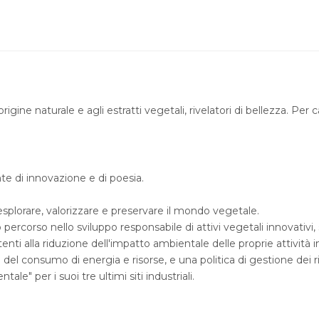
gine naturale e agli estratti vegetali, rivelatori di bellezza. Per cape
e di innovazione e di poesia.
plorare, valorizzare e preservare il mondo vegetale.
rcorso nello sviluppo responsabile di attivi vegetali innovativi, s
ti alla riduzione dell'impatto ambientale delle proprie attività in
del consumo di energia e risorse, e una politica di gestione dei rif
e" per i suoi tre ultimi siti industriali.