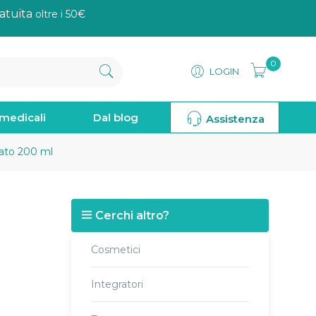
atuita
oltre i 50€
0
LOGIN
omedicali
Dal blog
Assistenza
ato 200 ml
Cerchi altro?
Cosmetici
Integratori