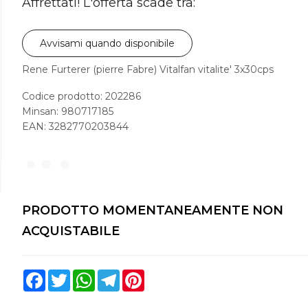
Affrettati! L'offerta scade tra:
Avvisami quando disponibile
Rene Furterer (pierre Fabre) Vitalfan vitalite' 3x30cps
Codice prodotto: 202286
Minsan:
980717185
EAN: 3282770203844
PRODOTTO MOMENTANEAMENTE NON
ACQUISTABILE
Facebook
Twitter
WhatsApp
Telegram
Pinterest