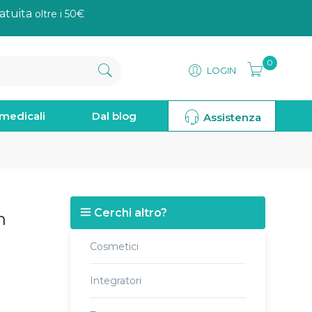
atuita
oltre i 50€
0
LOGIN
omedicali
Dal blog
Assistenza
Cerchi altro?
n
Cosmetici
Integratori