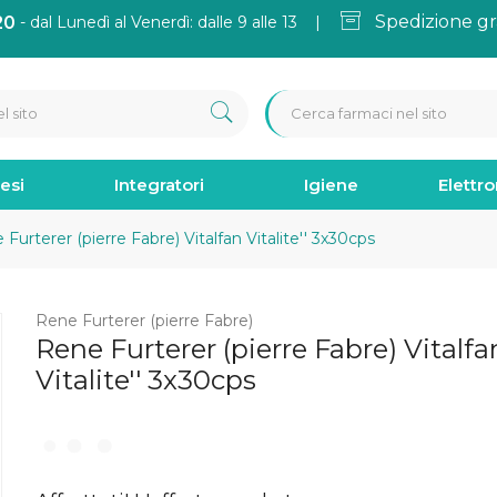
Spedizione gr
20
- dal Lunedì al Venerdì: dalle 9 alle 13 |
esi
Integratori
Igiene
Elettr
Furterer (pierre Fabre) Vitalfan Vitalite'' 3x30cps
Rene Furterer (pierre Fabre)
Rene Furterer (pierre Fabre) Vitalfa
Vitalite'' 3x30cps