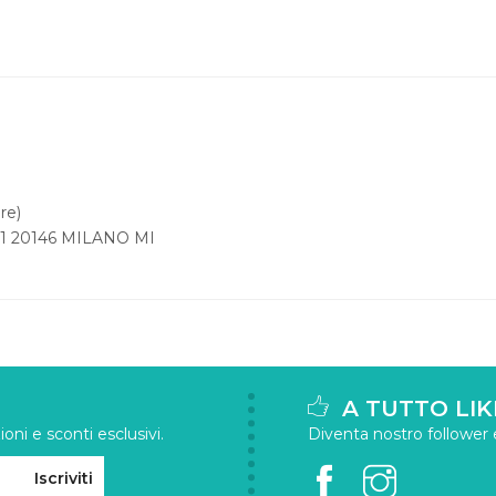
re)
1 20146 MILANO MI
A TUTTO LIK
oni e sconti esclusivi.
Diventa nostro follower e 
Iscriviti