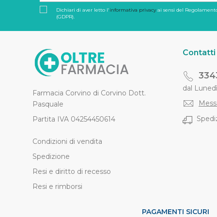
Dichiari di aver letto l'
informativa privacy
ai sensi del Regolamento
(GDPR).
Contatti
334
dal Lunedì 
Farmacia Corvino di Corvino Dott.
Mess
Pasquale
Spediz
Partita IVA 04254450614
Condizioni di vendita
Spedizione
Resi e diritto di recesso
Resi e rimborsi
PAGAMENTI SICURI