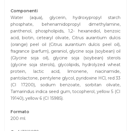
Componenti
Water (aqua), glycerin, hydroxypropyl starch
phosphate, behenamidopropyl dimethylamine,
panthenol, phospholipids, 1,2- hexanediol, benzoic
acid, biotin, cetearyl olivate, Citrus aurantium dulcis
(orange) peel oil (Citrus aurantium dulcis peel oil),
fragrance (parfum), geraniol, glycine soja (soybean) oil
(Glycine soja oil), glycine soja (soybean) sterols
(glycine soja sterols), glycolipids, hydrolyzed wheat
protein, lactic acid, limonene, niacinamide,
pantolactone, pentylene glycol, pyridoxine HCl, red 33
(CI 17200), sodium benzoate, sorbitan olivate,
Tamarindus indica seed gum, tocopherol, yellow 5 (CI
19140), yellow 6 (CI 15985).
Formato
200 ml.