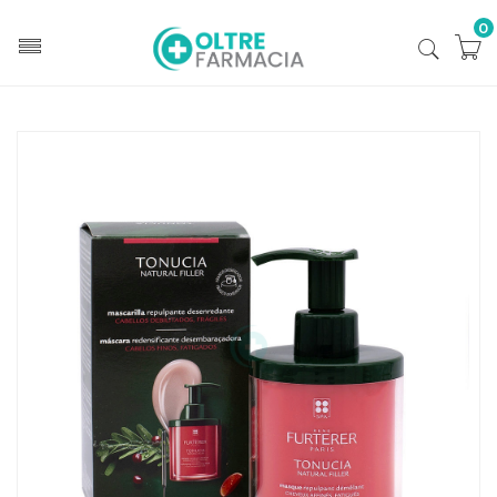
0
Home
Catalogo
/
Cosmesi
/
Capelli
/
Capelli Unisex
Rene Furterer (pierre Fabre) Tonucia Natural Fill Mas
200ml