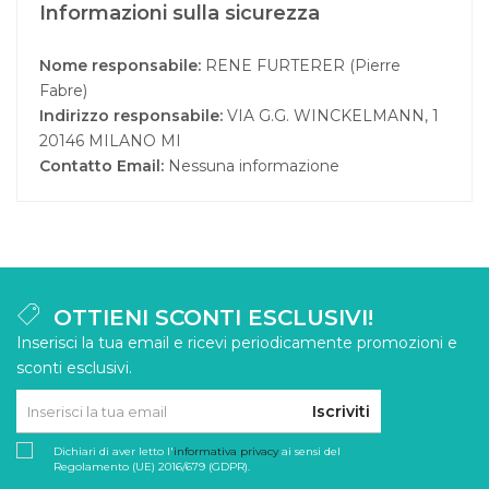
Informazioni sulla sicurezza
Nome responsabile:
RENE FURTERER (Pierre
Fabre)
Indirizzo responsabile:
VIA G.G. WINCKELMANN, 1
20146 MILANO MI
Contatto Email:
Nessuna informazione
OTTIENI SCONTI ESCLUSIVI!
Inserisci la tua email e ricevi periodicamente promozioni e
sconti esclusivi.
Iscriviti
Dichiari di aver letto l'
informativa privacy
ai sensi del
Regolamento (UE) 2016/679 (GDPR).