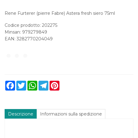
Rene Furterer (pierre Fabre) Astera fresh siero 75ml
Codice prodotto: 202275
Minsan:
979279849
EAN: 3282770204049
Facebook
Twitter
WhatsApp
Telegram
Pinterest
Descrizione
Informazioni sulla spedizione