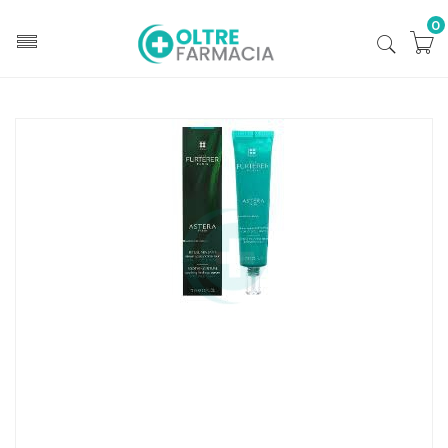
0
Home
Catalogo
/
Cosmesi
/
Capelli
/
Capelli Unisex
Rene Furterer (pierre Fabre) Astera Fresh Siero 75ml