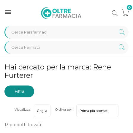
0
Home
Marche parafarmaci
Rene Furterer
Hai cercato per la marca: Rene
Furterer
Filtra
risultati
Visualizza:
Ordina per :
13 prodotti trovati