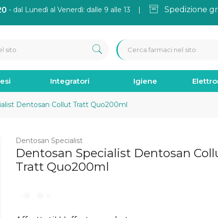
Spedizione gr
20
- dal Lunedì al Venerdì: dalle 9 alle 13 |
esi
Integratori
Igiene
Elettr
list Dentosan Collut Tratt Quo200ml
Dentosan Specialist
Dentosan Specialist Dentosan Coll
Tratt Quo200ml