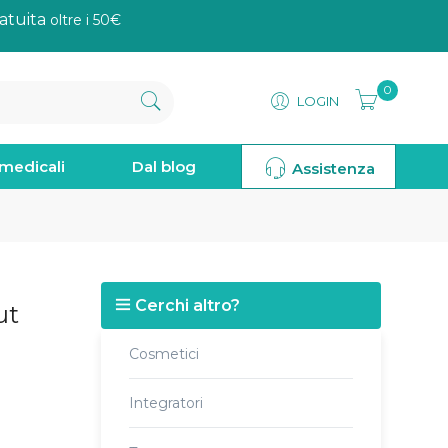
atuita
oltre i 50€
0
LOGIN
omedicali
Dal blog
Assistenza
Cerchi altro?
ut
Cosmetici
Integratori