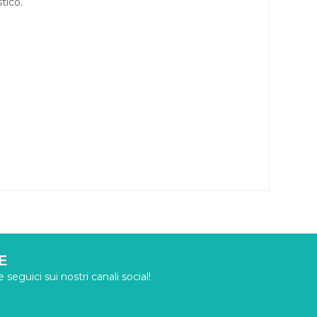
tico.
E
seguici sui nostri canali social!