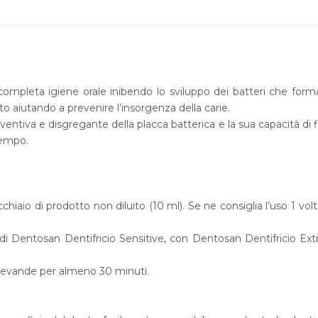
 completa igiene orale inibendo lo sviluppo dei batteri che form
to aiutando a prevenire l’insorgenza della carie.
eventiva e disgregante della placca batterica e la sua capacità di f
tempo.
iaio di prodotto non diluito (10 ml). Se ne consiglia l’uso 1 volta
o di Dentosan Dentifricio Sensitive, con Dentosan Dentifricio Ex
o bevande per almeno 30 minuti.