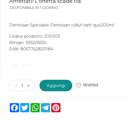
Affrettati! L'offerta scade tra:
DISPONIBILE IN 1 GIORNO
Dentosan Specialist Dentosan collut tratt quo200ml
Codice prodotto: 200003
Minsan:
935205536
EAN: 8057742820184
Wishlist
-
+
Aggiungi
Facebook
Twitter
WhatsApp
Telegram
Pinterest