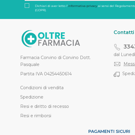
Dichiari di aver letto l'
informativa privacy
ai sensi del Regolamento
(GDPR).
Contatti
334
dal Lunedì 
Farmacia Corvino di Corvino Dott.
Mess
Pasquale
Spediz
Partita IVA 04254450614
Condizioni di vendita
Spedizione
Resi e diritto di recesso
Resi e rimborsi
PAGAMENTI SICURI