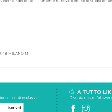
uperficie del dente, facilmente removibili presso lo studio dentis
20148 MILANO MI
A TUTTO LIK
oni e sconti esclusivi.
Diventa nostro follower e 
Iscriviti