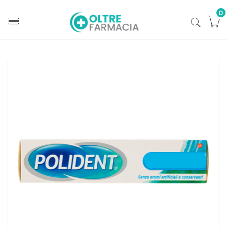
0
Home
Catalogo
/
Igiene
/
Igiene dentale e dentiere
Polident Linea Protesi Dentali Protezione Gengive
Crema Super Sigillante 70 g