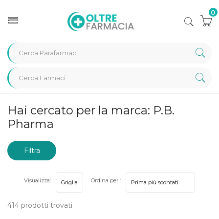
0
Home
Marche parafarmaci
P.B. Pharma
Hai cercato per la marca: P.B.
Pharma
Filtra
risultati
Visualizza:
Ordina per :
414 prodotti trovati