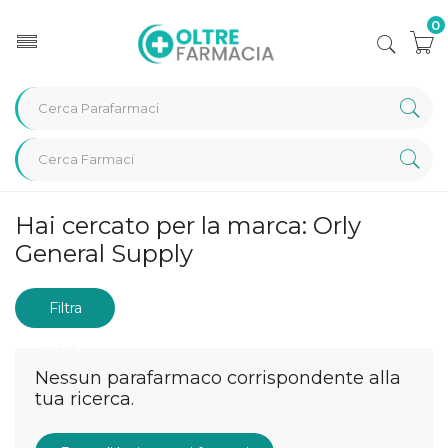
0
Home
Marche parafarmaci
Orly General Supply
Hai cercato per la marca: Orly
General Supply
Filtra
risultati
Nessun parafarmaco corrispondente alla
tua ricerca.