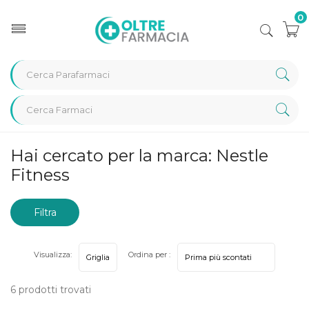
0
Home
Marche parafarmaci
Nestle Fitness
Hai cercato per la marca: Nestle
Fitness
Filtra
risultati
Visualizza:
Ordina per :
6 prodotti trovati