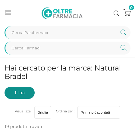
0
Home
Marche parafarmaci
Natural Bradel
Hai cercato per la marca: Natural
Bradel
Filtra
risultati
Visualizza:
Ordina per :
19 prodotti trovati