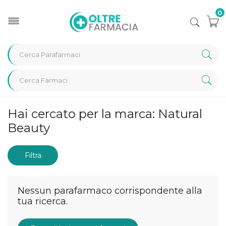
0
Home
Marche parafarmaci
Natural Beauty
Hai cercato per la marca: Natural
Beauty
Filtra
risultati
Nessun parafarmaco corrispondente alla
tua ricerca.