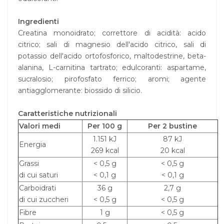
Ingredienti
Creatina monoidrato; correttore di acidità: acido
citrico; sali di magnesio dell'acido citrico, sali di
potassio dell'acido ortofosforico, maltodestrine, beta-
alanina, L-carnitina tartrato; edulcoranti: aspartame,
sucralosio; pirofosfato ferrico; aromi; agente
antiagglomerante: biossido di silicio.
Caratteristiche nutrizionali
Valori medi
Per 100 g
Per 2 bustine
1.151 kJ
87 kJ
Energia
269 kcal
20 kcal
Grassi
< 0,5 g
< 0,5 g
di cui saturi
< 0,1 g
< 0,1 g
Carboidrati
36 g
2,7 g
di cui zuccheri
< 0,5 g
< 0,5 g
Fibre
1 g
< 0,5 g