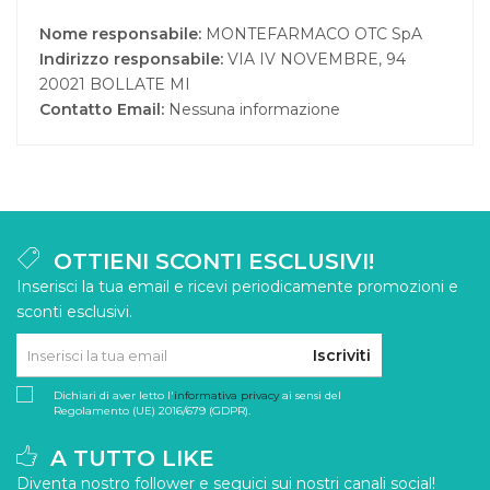
Nome responsabile:
MONTEFARMACO OTC SpA
Indirizzo responsabile:
VIA IV NOVEMBRE, 94
20021 BOLLATE MI
Contatto Email:
Nessuna informazione
OTTIENI SCONTI ESCLUSIVI!
Inserisci la tua email e ricevi periodicamente promozioni e
sconti esclusivi.
Iscriviti
Dichiari di aver letto l'
informativa privacy
ai sensi del
Regolamento (UE) 2016/679 (GDPR).
A TUTTO LIKE
Diventa nostro follower e seguici sui nostri canali social!