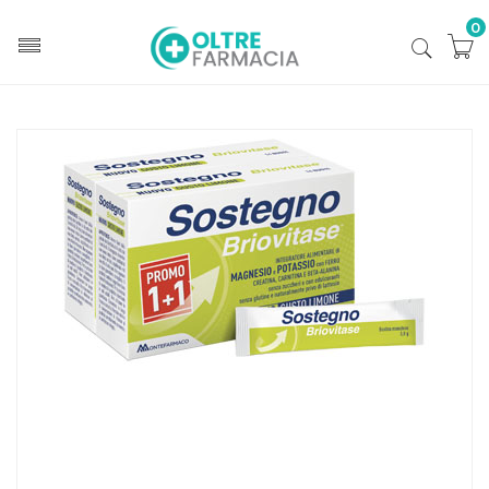
0
Home
Catalogo
/
Integrazione alimentare
Briovitase Sostegno Briovitase Sostegno Lim Bipack