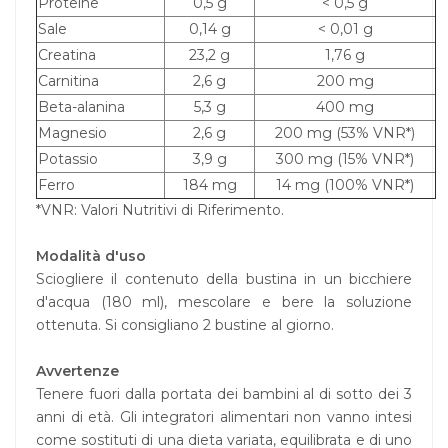
Proteine
0,5 g
< 0,5 g
Sale
0,14 g
< 0,01 g
Creatina
23,2 g
1,76 g
Carnitina
2,6 g
200 mg
Beta-alanina
5,3 g
400 mg
Magnesio
2,6 g
200 mg (53% VNR*)
Potassio
3,9 g
300 mg (15% VNR*)
Ferro
184 mg
14 mg (100% VNR*)
*VNR: Valori Nutritivi di Riferimento.
Modalità d'uso
Sciogliere il contenuto della bustina in un bicchiere
d'acqua (180 ml), mescolare e bere la soluzione
ottenuta. Si consigliano 2 bustine al giorno.
Avvertenze
Tenere fuori dalla portata dei bambini al di sotto dei 3
anni di età. Gli integratori alimentari non vanno intesi
come sostituti di una dieta variata, equilibrata e di uno