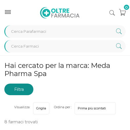
0
Home
Marche parafarmaci
Meda Pharma Spa
Hai cercato per la marca: Meda
Pharma Spa
Filtra
risultati
Visualizza:
Ordina per :
8 farmaci trovati