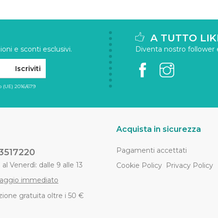
A TUTTO LIK
oni e sconti esclusivi.
Diventa nostro follower e 
Iscriviti
 (UE) 2016/679
Acquista in sicurezza
Pagamenti accettati
3517220
al Venerdì: dalle 9 alle 13
Cookie Policy
Privacy Policy
aggio immediato
ione gratuita oltre i 50 €