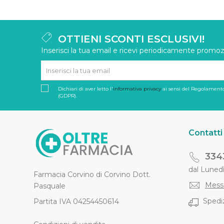
OTTIENI SCONTI ESCLUSIVI!
Inserisci la tua email e ricevi periodicamente promozi
Dichiari di aver letto l'
informativa privacy
ai sensi del Regolamento
(GDPR).
Contatti
334
dal Lunedì 
Farmacia Corvino di Corvino Dott.
Mess
Pasquale
Spediz
Partita IVA 04254450614