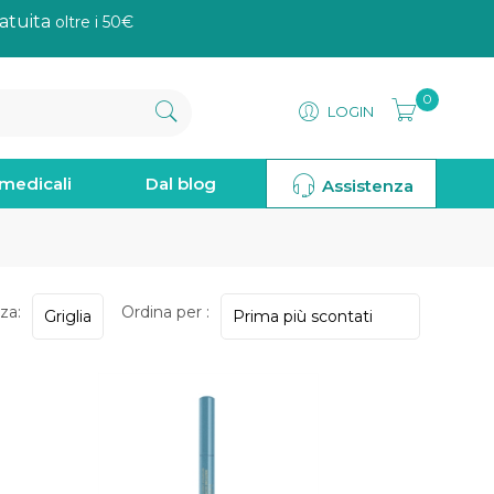
atuita
oltre i 50€
0
LOGIN
omedicali
Dal blog
Assistenza
za:
Ordina per :