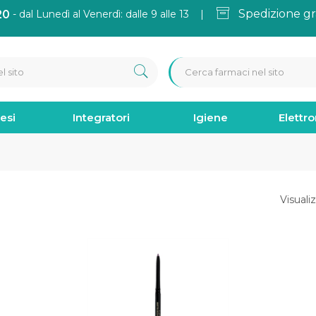
Spedizione gr
20
- dal Lunedì al Venerdì: dalle 9 alle 13 |
esi
Integratori
Igiene
Elettr
Visualiz