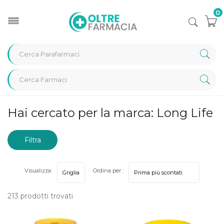
0
Home
Marche parafarmaci
Long Life
Hai cercato per la marca: Long Life
Filtra
risultati
Visualizza:
Ordina per :
213 prodotti trovati