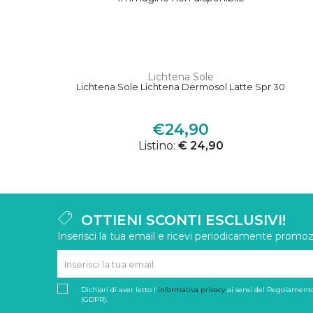
Lichtena Sole
Lichtena Sole Lichtena Dermosol Latte Spr 30
€24,90
Listino:
€ 24,90
OTTIENI SCONTI ESCLUSIVI!
Inserisci la tua email e ricevi periodicamente promozi
Dichiari di aver letto l'
informativa privacy
ai sensi del Regolamento
(GDPR).