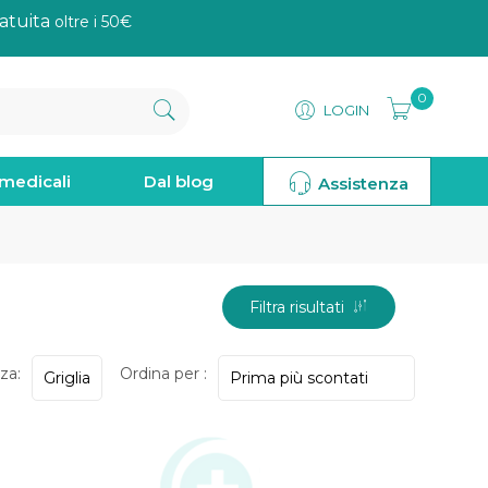
atuita
oltre i 50€
0
LOGIN
omedicali
Dal blog
Assistenza
Filtra risultati
za:
Ordina per :