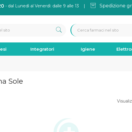
Spedizione gr
20
- dal Lunedì al Venerdì: dalle 9 alle 13 |
esi
Integratori
Igiene
Elettr
na Sole
Visualiz