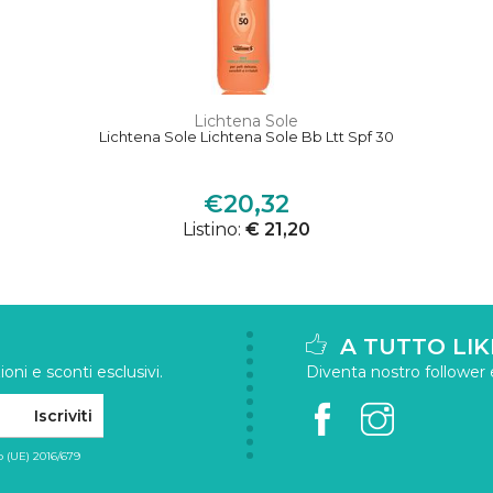
Lichtena Sole
Lichtena Sole Lichtena Sole Bb Ltt Spf 30
€20,32
Listino:
€ 21,20
A TUTTO LIK
oni e sconti esclusivi.
Diventa nostro follower e 
Iscriviti
 (UE) 2016/679