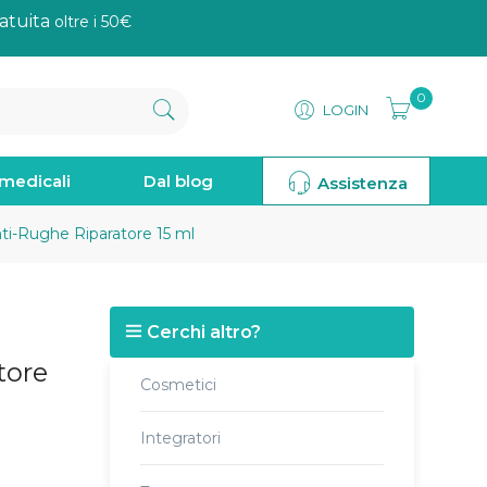
atuita
oltre i 50€
0
LOGIN
omedicali
Dal blog
Assistenza
i-Rughe Riparatore 15 ml
Cerchi altro?
tore
Cosmetici
Integratori