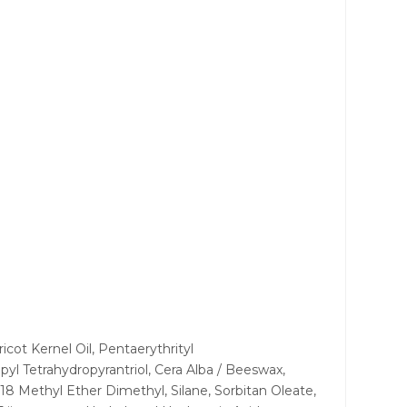
cot Kernel Oil, Pentaerythrityl
yl Tetrahydropyrantriol, Cera Alba / Beeswax,
-18 Methyl Ether Dimethyl, Silane, Sorbitan Oleate,