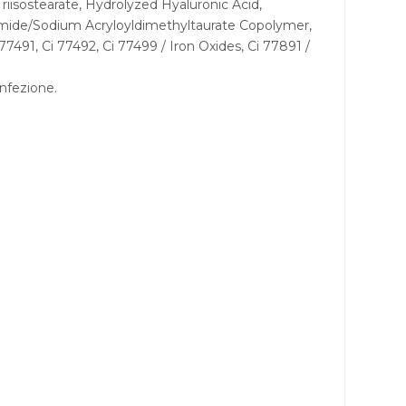
riisostearate, Hydrolyzed Hyaluronic Acid,
ylamide/Sodium Acryloyldimethyltaurate Copolymer,
491, Ci 77492, Ci 77499 / Iron Oxides, Ci 77891 /
onfezione.