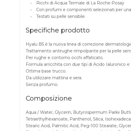
• Ricchi di Acqua Termale di La Roche-Posay
• Con profumi e componenti selezionati per una to
• Testati su pelle sensibile
Specifiche prodotto
Hyalu B5 è la nuova linea di correzione dermatologica
Trattamento antirughe rimpolpante per la pelle sens
Per rughe e contorno occhi affaticato.
Formula arricchita con due tipi di Acido Ialuronico e
Ottima base trucco.
Da utilizzare mattina e sera.
Senza profumo.
Composizione
Aqua / Water, Glycerin, Butyrospermum Parkii Butter
Tetraethylhexanoate, Panthenol, Silica, Isohexadeca
Stearic Acid, Palmitic Acid, Peg-100 Stearate, Glyce