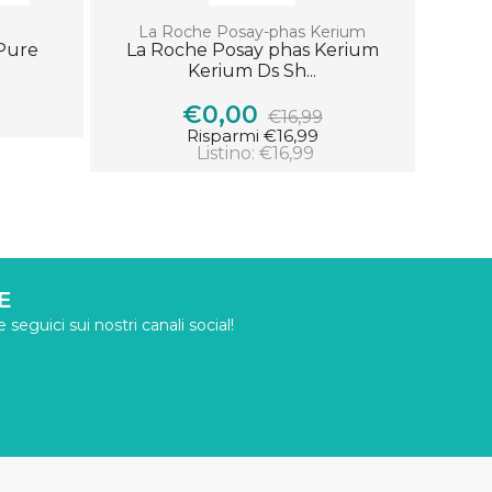
La Roche Posay-phas Kerium
 Pure
La Roche Posay phas Kerium
Kerium Ds Sh...
€0,00
€16,99
Risparmi €16,99
Listino: €16,99
E
seguici sui nostri canali social!