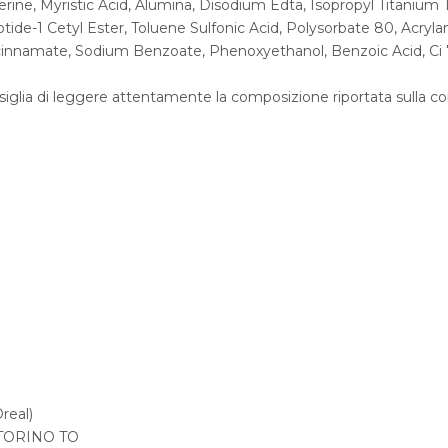
ine, Myristic Acid, Alumina, Disodium Edta, Isopropyl Titanium T
eptide-1 Cetyl Ester, Toluene Sulfonic Acid, Polysorbate 80, Acr
cinnamate, Sodium Benzoate, Phenoxyethanol, Benzoic Acid, Ci 77
nsiglia di leggere attentamente la composizione riportata sulla c
eal)
 TORINO TO