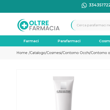
33435172
Farmaci
Parafarmaci
Cosm
Home
Catalogo
/
Cosmesi
/
Contorno Occhi
/
Contorno o