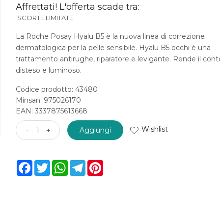
Affrettati! L'offerta scade tra:
SCORTE LIMITATE
La Roche Posay Hyalu B5 è la nuova linea di correzione
dermatologica per la pelle sensibile. Hyalu B5 occhi è una
trattamento antirughe, riparatore e levigante. Rende il con
disteso e luminoso.
Codice prodotto: 43480
Minsan:
975026170
EAN: 3337875613668
Wishlist
-
+
Aggiungi
Facebook
Twitter
WhatsApp
Telegram
Pinterest