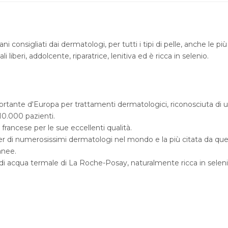
 consigliati dai dermatologi, per tutti i tipi di pelle, anche le p
 liberi, addolcente, riparatrice, lenitiva ed è ricca in selenio.
tante d'Europa per trattamenti dermatologici, riconosciuta di uti
10.000 pazienti.
o francese per le sue eccellenti qualità.
 numerosissimi dermatologi nel mondo e la più citata da quelli it
anee.
 acqua termale di La Roche-Posay, naturalmente ricca in selenio, an