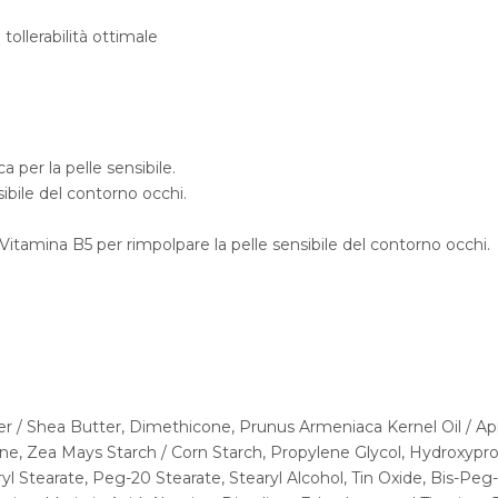
llerabilità ottimale
 per la pelle sensibile.
ibile del contorno occhi.
 Vitamina B5 per rimpolpare la pelle sensibile del contorno occhi.
 / Shea Butter, Dimethicone, Prunus Armeniaca Kernel Oil / Apri
ne, Zea Mays Starch / Corn Starch, Propylene Glycol, Hydroxyprop
ryl Stearate, Peg-20 Stearate, Stearyl Alcohol, Tin Oxide, Bis-Peg