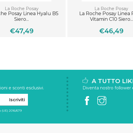
La Roche Posay
La Roche Posay
che Posay Linea Hyalu B5
La Roche Posay Linea
Siero...
Vitamin C10 Siero...
€47,49
€46,49
A TUTTO LIK
oni e sconti esclusivi.
Diventa nostro follower e 
Iscriviti
 (UE) 2016/679