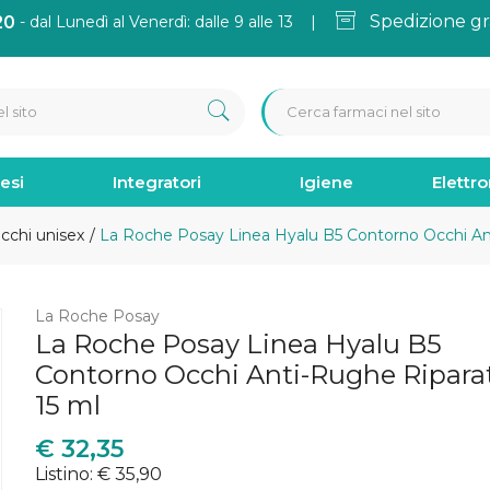
Spedizione gr
20
- dal Lunedì al Venerdì: dalle 9 alle 13 |
esi
Integratori
Igiene
Elettr
cchi unisex
La Roche Posay Linea Hyalu B5 Contorno Occhi Ant
La Roche Posay
La Roche Posay Linea Hyalu B5
Contorno Occhi Anti-Rughe Ripara
15 ml
€
32,35
Listino: € 35,90