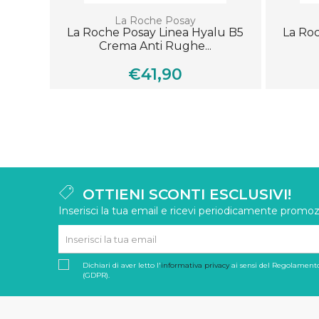
La Roche Posay
La Roche Posay Linea Hyalu B5
La Ro
Crema Anti Rughe...
€41,90
OTTIENI SCONTI ESCLUSIVI!
Inserisci la tua email e ricevi periodicamente promozi
Dichiari di aver letto l'
informativa privacy
ai sensi del Regolamento
(GDPR).