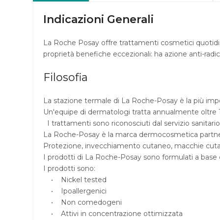
Indicazioni Generali
La Roche Posay offre trattamenti cosmetici quotidiani
proprietà benefiche eccezionali: ha azione anti-radicali
Filosofia
La stazione termale di La Roche-Posay è la più impor
Un'equipe di dermatologi tratta annualmente oltre 
I trattamenti sono riconosciuti dal servizio sanitari
La Roche-Posay è la marca dermocosmetica partner di
Protezione, invecchiamento cutaneo, macchie cut
I prodotti di La Roche-Posay sono formulati a base di
I prodotti sono:
• Nickel tested
• Ipoallergenici
• Non comedogeni
• Attivi in concentrazione ottimizzata