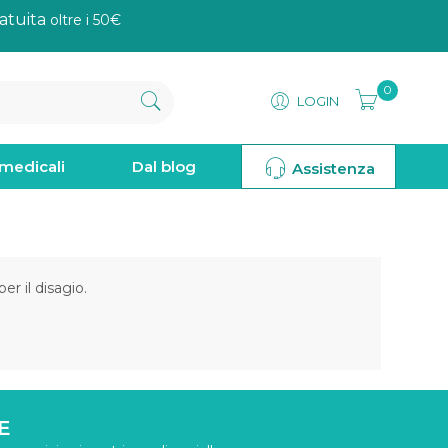
atuita
oltre i 50€
0
LOGIN
omedicali
Dal blog
Assistenza
r il disagio.
E