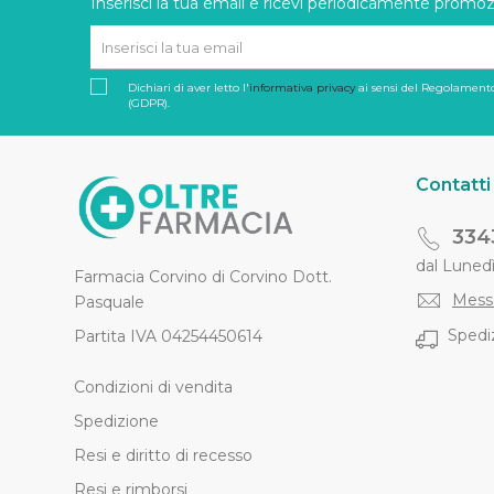
Inserisci la tua email e ricevi periodicamente promozi
Dichiari di aver letto l'
informativa privacy
ai sensi del Regolamento
(GDPR).
Contatti
334
dal Lunedì 
Farmacia Corvino di Corvino Dott.
Mess
Pasquale
Spediz
Partita IVA 04254450614
Condizioni di vendita
Spedizione
Resi e diritto di recesso
Resi e rimborsi