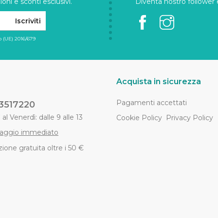
oni e sconti esclusivi.
Diventa nostro follower e 
Iscriviti
 (UE) 2016/679
Acquista in sicurezza
Pagamenti accettati
3517220
al Venerdì: dalle 9 alle 13
Cookie Policy
Privacy Policy
aggio immediato
ione gratuita oltre i 50 €