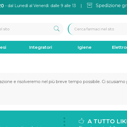
Spedizione gr
20
- dal Lunedì al Venerdì: dalle 9 alle 13 |
esi
Integratori
Igiene
Elettr
azione e risolveremo nel più breve tempo possibile. Ci scusiamo pe
A TUTTO LIK