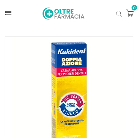
0
Home
Catalogo
/
Igiene
/
Igiene dentale e dentiere
Kukident Linea Protesi Dentali Doppia Azione Crema
Adesiva Protettiva 60 g